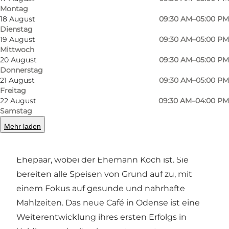
Das Café ist auch für sein besonderes
Montag
18 August
09:30 AM–05:00 PM
Kaffeeerlebnis bekannt. Neben den
Dienstag
traditionellen Cappuccinos und Lattes bietet
19 August
09:30 AM–05:00 PM
Mittwoch
das Café aufregende Spezialitäten wie den
20 August
09:30 AM–05:00 PM
erfrischenden Espresso Tonic, der bei den
Donnerstag
Gästen sehr beliebt ist. Wenn Sie eher Lust auf
21 August
09:30 AM–05:00 PM
Freitag
etwas Herzhaftes haben, können Sie sich auf
22 August
09:30 AM–04:00 PM
das beliebte Avocado-Toast mit geschlagenem
Samstag
Feta, Tomaten und Balsamico-Glasur freuen.
Mehr laden
Hinter dem Café steht ein leidenschaftliches
Ehepaar, wobei der Ehemann Koch ist. Sie
bereiten alle Speisen von Grund auf zu, mit
einem Fokus auf gesunde und nahrhafte
Mahlzeiten. Das neue Café in Odense ist eine
Weiterentwicklung ihres ersten Erfolgs in