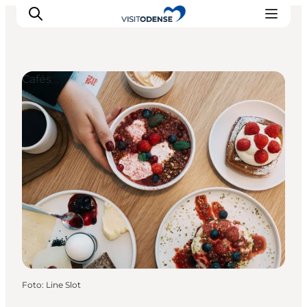
Cafés
Odense erleben
Veranstaltungen
Reiseplanung
Inspiration
Foto
:
Line Slot