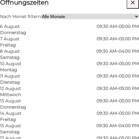
Öffnungszeiten
Website besuchen
Hunde erlaubt
Nach Monat filtern
6 August
09:30 AM–05:00 PM
Mir selbst, Mein Partner, Freunde, Kinder
Donnerstag
7 August
09:30 AM–05:00 PM
Freitag
8 August
09:30 AM–04:00 PM
Samstag
10 August
09:30 AM–05:00 PM
Montag
11 August
09:30 AM–05:00 PM
Dienstag
Die Speisekarte umfasst alles von warmem
12 August
09:30 AM–05:00 PM
Mittwoch
Erdbeer-Haferbrei mit griechischen
13 August
09:30 AM–05:00 PM
Joghurtperlen, knusprigen Nüssen und frischer
Donnerstag
Minze bis hin zu klassischen Pfannkuchen, die
14 August
09:30 AM–05:00 PM
Freitag
mit Erdbeerkompott und Vanillecreme serviert
15 August
09:30 AM–04:00 PM
werden.
Samstag
17 August
09:30 AM–05:00 PM