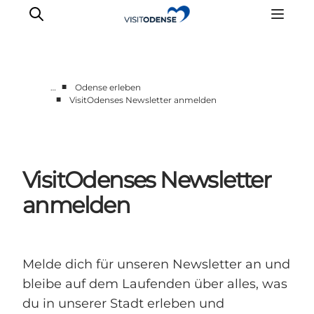
■
…
Odense erleben
■
VisitOdenses Newsletter anmelden
Odense erleben
Veranstaltungen
Reiseplanung
VisitOdenses Newsletter
Inspiration
anmelden
Melde dich für unseren Newsletter an und
bleibe auf dem Laufenden über alles, was
du in unserer Stadt erleben und