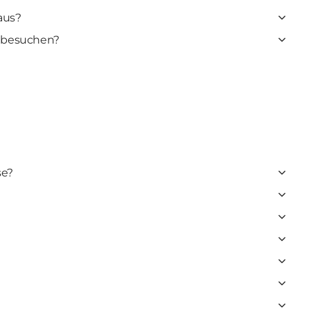
Haus?
s besuchen?
se?