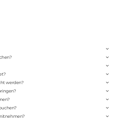
uchen?
et?
cht werden?
bringen?
hmen?
 buchen?
s mitnehmen?