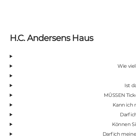
H.C. Andersens Haus
Wie vie
Ist 
MÛSSEN Ticke
Kann ich 
Darf i
Können Si
Darf ich mein