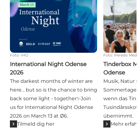
Foto
:
IHO
Foto
:
Peredo Medi
International Night Odense
Tinderbox Mu
2026
Odense
The darkest months of winter are
Musik, Natur 
here… but so is the chance to bring
Sommertage 
back some light - together✨Join
wenn das Tind
us for International Night Odense
Tusindårssko
2026 on March 13 at Ø6.
übernimmt.
Tilmeld dig her
Mehr erfah