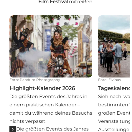
Film Festival
mitreißen.
Highlight-Kalender 2026
Tageskalende
Foto
:
Panduro Photography
Foto
:
Elvinas
Highlight-Kalender 2026
Tageskalend
Die größten Events des Jahres in
Sieh nach, wa
einem praktischen Kalender –
bestimmten Ta
damit du während deines Besuchs
großen Events
nichts verpasst.
Veranstaltung
Die größten Events des Jahres
Ausstellunge