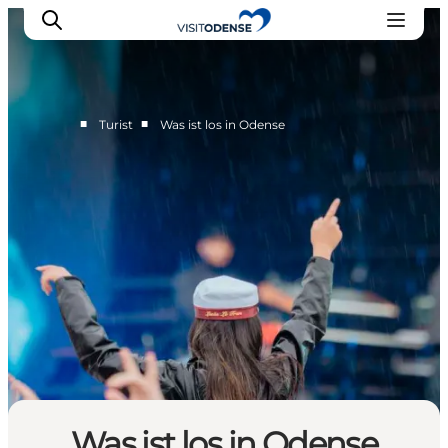
■
■
Turist
Was ist los in Odense
Odense erleben
Veranstaltungen
Reiseplanung
Inspiration
Was ist los in Odense