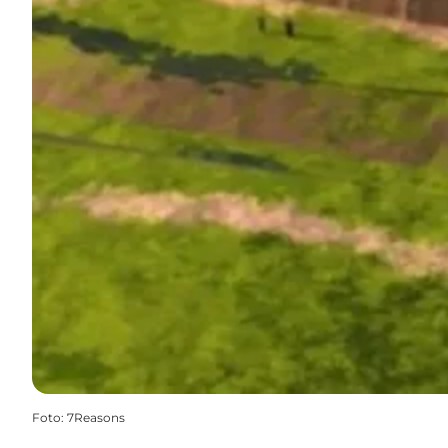
Foto
:
7Reasons