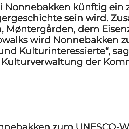
i Nonnebakken künftig ein z
gergeschichte sein wird. 
, Møntergården, dem Eisen
alks wird Nonnebakken zu 
nd Kulturinteressierte“, sag
nd Kulturverwaltung der Ko
nnebakken zum UNESCO-Welt