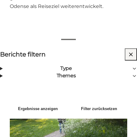
Odense als Reiseziel weiterentwickelt.
Filter anzeigen
Berichte filtern
2
Ergebnisse
Neueste
Sortieren nach
:
Type
Themes
Saisonbericht Frühling 2025
Ergebnisse anzeigen
Filter zurücksetzen