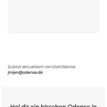
Zuletzt aktualisiert von:
VisitOdense
jmjen@odense.dk
Hol dir ein bisschen Odense in