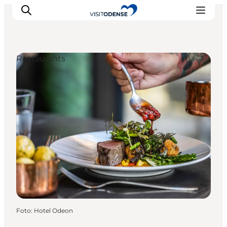
Restaurants
Odense erleben
Veranstaltungen
Reiseplanung
Inspiration
Foto
:
Hotel Odeon