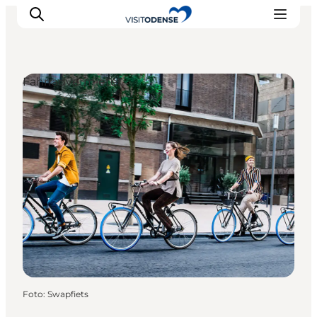
Fahrradvermieter
Odense erleben
Veranstaltungen
Reiseplanung
Inspiration
Foto
:
Swapfiets