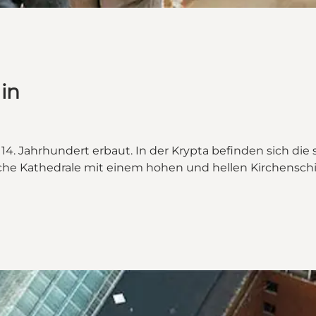
in
4. Jahrhundert erbaut. In der Krypta befinden sich die
che Kathedrale mit einem hohen und hellen Kirchenschif
dense"
se on_map