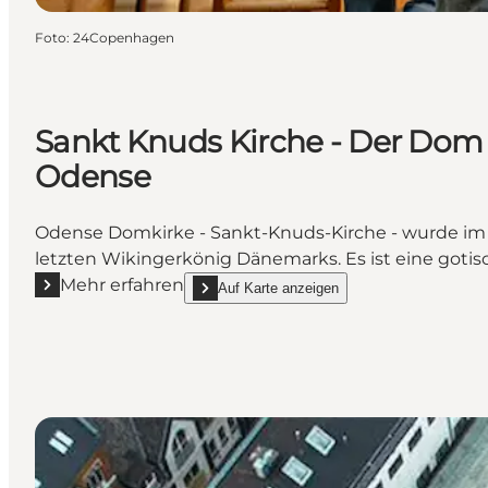
Foto
:
24Copenhagen
Sankt Knuds Kirche - Der Dom 
Odense
Odense Domkirke - Sankt-Knuds-Kirche - wurde im 1
letzten Wikingerkönig Dänemarks. Es ist eine gotis
Mehr erfahren
Auf Karte anzeigen
Mehr erfahren "Sankt Knuds Kirche - Der Dom in O
show Sankt Knuds Kirche - Der Dom in Oden