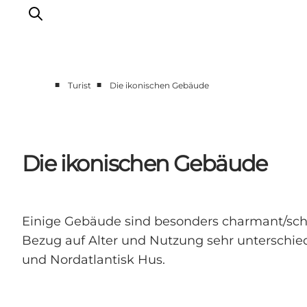
■
■
Turist
Die ikonischen Gebäude
Odense erleben
Veranstaltungen
Reiseplanung
Die ikonischen Gebäude
Inspiration
Einige Gebäude sind besonders charmant/schö
Bezug auf Alter und Nutzung sehr unterschie
und Nordatlantisk Hus.