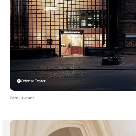
Odense Teater
Foto
:
Ukendt