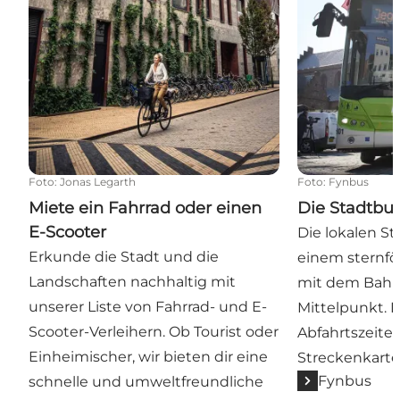
Foto
:
Jonas Legarth
Foto
:
Fynbus
Miete ein Fahrrad oder einen
Die Stadtbu
E-Scooter
Die lokalen St
Erkunde die Stadt und die
einem sternfö
Landschaften nachhaltig mit
mit dem Bahn
unserer Liste von Fahrrad- und E-
Mittelpunkt. K
Scooter-Verleihern. Ob Tourist oder
Abfahrtszeiten
Einheimischer, wir bieten dir eine
Streckenkarte
Fynbus
schnelle und umweltfreundliche