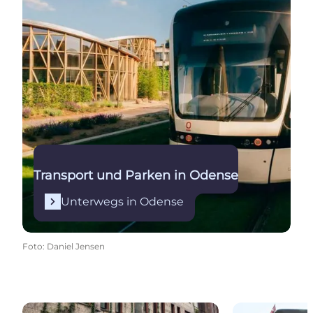
Transport und Parken in Odense
Unterwegs in Odense
Foto
:
Daniel Jensen
Miete ein Fahrrad oder einen E-Scooter
Die Stadtbuss