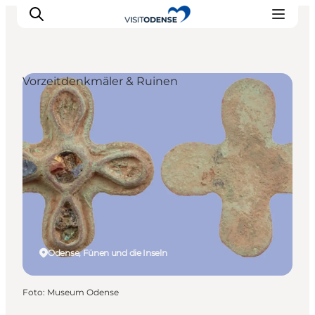
Vorzeitdenkmäler & Ruinen
Odense erleben
Veranstaltungen
Reiseplanung
Inspiration
Odense, Fünen und die Inseln
Foto
:
Museum Odense