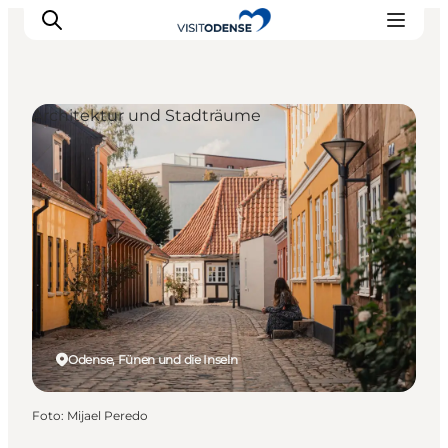
Architektur und Stadträume
Odense erleben
Veranstaltungen
Reiseplanung
Inspiration
Odense, Fünen und die Inseln
Foto
:
Mijael Peredo