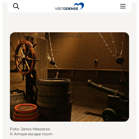
Indoor-Spaß für Jung und Alt
Odense erleben
Veranstaltungen
Reiseplanung
Inspiration
Foto
:
Janos Meszaros
©
Amaze escape room