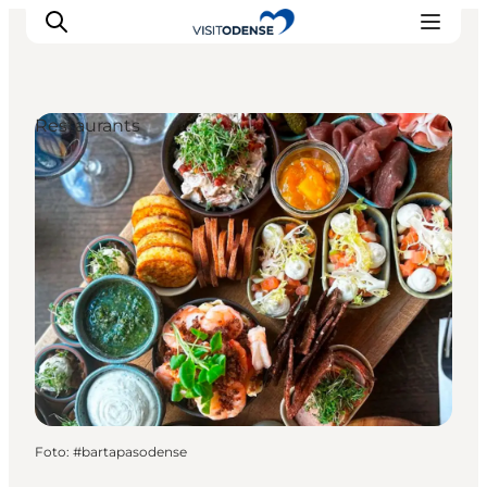
Restaurants
Odense erleben
Veranstaltungen
Reiseplanung
Inspiration
Foto
:
#bartapasodense