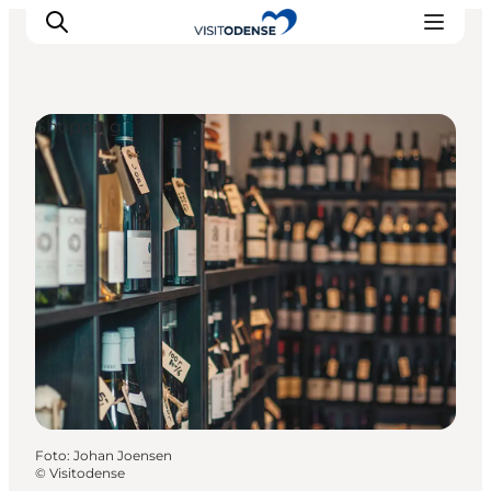
Shopping
Odense erleben
Veranstaltungen
Reiseplanung
Inspiration
Foto
:
Johan Joensen
©
Visitodense