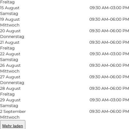
Freitag
15 August
09:30 AM–03:00 PM
Samstag
19 August
09:30 AM–06:00 PM
Mittwoch
20 August
09:30 AM–06:00 PM
Donnerstag
21 August
09:30 AM–06:00 PM
Freitag
Foto
:
Johan Joensen
Foto
:
22 August
09:30 AM–03:00 PM
©
Visitodense
©
Visi
Samstag
26 August
09:30 AM–06:00 PM
Mittwoch
Zurück
Weiter
27 August
09:30 AM–06:00 PM
Donnerstag
28 August
09:30 AM–06:00 PM
Freitag
29 August
09:30 AM–03:00 PM
Bichel Wine wurde im Oktober 2018 in der
Samstag
2 September
09:30 AM–06:00 PM
Nørregade 29 eröffnet und dient seitdem
Mittwoch
Weinliebhabern aus Fünen. Das
Mehr laden