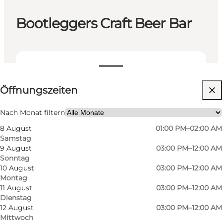
Bootleggers Craft Beer Bar
Öffnungszeiten anzeigen
Öffnungszeiten
Website besuchen
Freunde
Nach Monat filtern
8 August
01:00 PM–02:00 AM
Samstag
9 August
03:00 PM–12:00 AM
Sonntag
10 August
03:00 PM–12:00 AM
Montag
11 August
03:00 PM–12:00 AM
Dienstag
12 August
03:00 PM–12:00 AM
Mittwoch