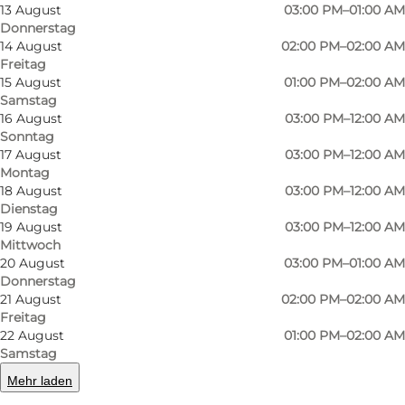
13 August
03:00 PM–01:00 AM
Donnerstag
14 August
02:00 PM–02:00 AM
Freitag
15 August
01:00 PM–02:00 AM
Samstag
16 August
03:00 PM–12:00 AM
Sonntag
17 August
03:00 PM–12:00 AM
Montag
Foto
:
Bootlegger
Foto
:
18 August
03:00 PM–12:00 AM
Dienstag
19 August
03:00 PM–12:00 AM
Zurück
Weiter
Mittwoch
20 August
03:00 PM–01:00 AM
Donnerstag
21 August
02:00 PM–02:00 AM
Freitag
22 August
01:00 PM–02:00 AM
Gutes Bier und kostenloses Popcorn
Samstag
Bootleggers ist ein Konzept, bei dem gutes
Mehr laden
Bier im Mittelpunkt steht. Die Bar bietet rund