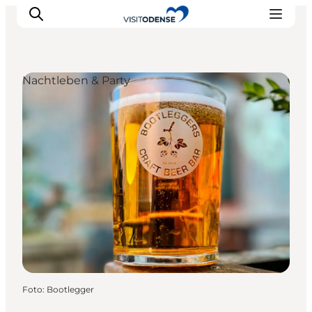
Nachtleben & Party
Odense erleben
Veranstaltungen
Reiseplanung
Inspiration
Foto
:
Bootlegger