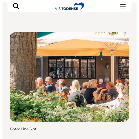
Cafés
Odense erleben
Veranstaltungen
Reiseplanung
Inspiration
Foto
:
Line Slot