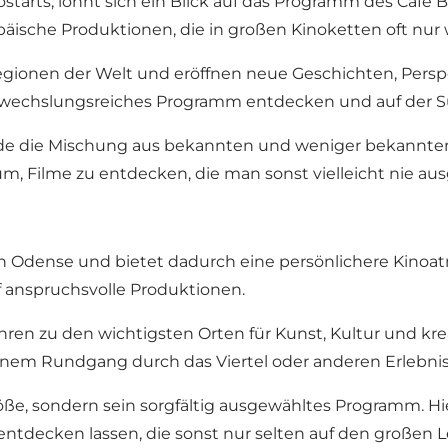
tarts, lohnt sich ein Blick auf das Programm des Café 
ische Produktionen, die in großen Kinoketten oft nur w
ionen der Welt und eröffnen neue Geschichten, Perspek
 abwechslungsreiches Programm entdecken und auf der S
e die Mischung aus bekannten und weniger bekannten T
, Filme zu entdecken, die man sonst vielleicht nie aus
s in Odense und bietet dadurch eine persönlichere Kinoa
 anspruchsvolle Produktionen.
ahren zu den wichtigsten Orten für Kunst, Kultur und kre
 einem Rundgang durch das Viertel oder anderen Erlebni
röße, sondern sein sorgfältig ausgewähltes Programm. H
entdecken lassen, die sonst nur selten auf den großen 