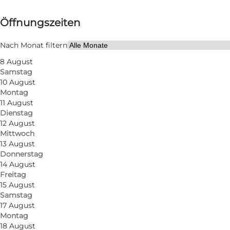
Öffnungszeiten anzeigen
Öffnungszeiten
Website besuchen
Freunde
Nach Monat filtern
8 August
Samstag
10 August
Montag
11 August
Dienstag
12 August
Mittwoch
Das Café Odeon Social befindet sich im Konzertsaa
13 August
Donnerstag
Kaffee über ein Glas gekühlten Rosé bis hin zu eine
14 August
Nachhaltigkeit und Ökologie und bevorzugt saisona
Freitag
15 August
Samstag
17 August
Montag
18 August