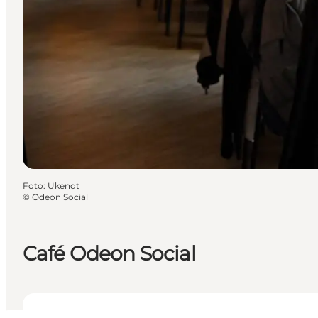
Foto
:
Ukendt
©
Odeon Social
Café Odeon Social