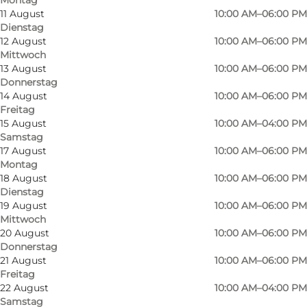
Odense ist ein eindrucksvolles Schaufenster für
11 August
10:00 AM–06:00 PM
einige der kultigsten Kreationen des dänischen
Dienstag
Designs.
12 August
10:00 AM–06:00 PM
Mittwoch
13 August
10:00 AM–06:00 PM
Wenn Sie das Geschäft betreten, werden Sie
Donnerstag
von einer großen Auswahl an Möbeln für das
14 August
10:00 AM–06:00 PM
Wohnzimmer, das Esszimmer, die Kuschelecke
Freitag
15 August
10:00 AM–04:00 PM
usw. begrüßt. Die Möbel wurden von großen
Samstag
dänischen Namen wie Børge Mogensen, Hans
17 August
10:00 AM–06:00 PM
Montag
J. Wegner, Arne Jacobsen und Kaare Klint und
18 August
10:00 AM–06:00 PM
viele andere mehr entworfen.
Dienstag
19 August
10:00 AM–06:00 PM
Das Geschäft befindet sich im Stadtzentrum,
Mittwoch
20 August
10:00 AM–06:00 PM
gleich um die Ecke des Rathauses und der
Donnerstag
Odenseer Dom. Sowohl die Tiefgarage als auch
21 August
10:00 AM–06:00 PM
die Stadtbahnhaltestelle sind in wenigen
Freitag
22 August
10:00 AM–04:00 PM
Minuten zu Fuß zu erreichen.
Samstag