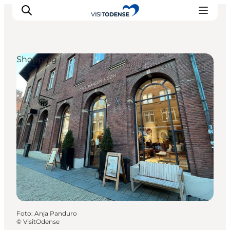
Shopping
Odense erleben
Veranstaltungen
Reiseplanung
Inspiration
Foto
:
Anja Panduro
©
VisitOdense