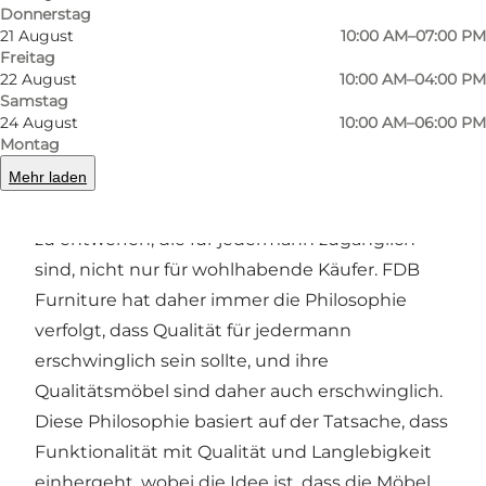
Donnerstag
21 August
10:00 AM–07:00 PM
Freitag
22 August
10:00 AM–04:00 PM
Die Geschichte von FDB Furniture
Samstag
24 August
10:00 AM–06:00 PM
Montag
FDB Furniture wurde 1942 gegründet, als die
Mehr laden
Gründer einen möglichen Markt sahen und das
Ziel verfolgten, schöne und funktionelle Möbel
zu entwerfen, die für jedermann zugänglich
sind, nicht nur für wohlhabende Käufer. FDB
Furniture hat daher immer die Philosophie
verfolgt, dass Qualität für jedermann
erschwinglich sein sollte, und ihre
Qualitätsmöbel sind daher auch erschwinglich.
Diese Philosophie basiert auf der Tatsache, dass
Funktionalität mit Qualität und Langlebigkeit
einhergeht, wobei die Idee ist, dass die Möbel