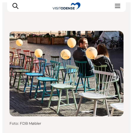
Shopping
Odense erleben
Veranstaltungen
Reiseplanung
Inspiration
Foto
:
FDB Møbler