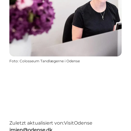
Foto
:
Colosseum Tandlægerne i Odense
Zuletzt aktualisiert von:
VisitOdense
jmjen@odense.dk