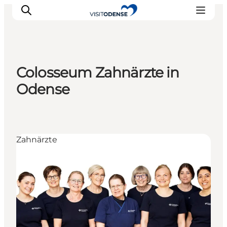
Colosseum Zahnärzte in
Odense erleben
Odense
Veranstaltungen
Reiseplanung
Inspiration
Zahnärzte