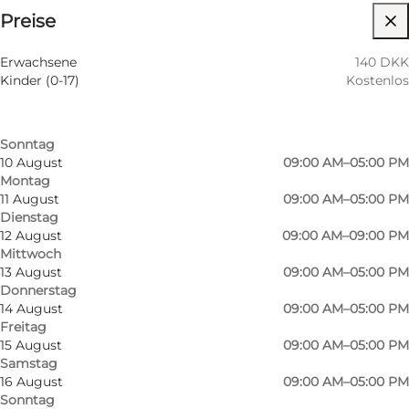
⌘
Preise
Sankt Hannes Kreuz
Nach Monat filtern
7 August
09:00 AM–05:00 PM
Barrierefreiheit
Erwachsene
140 DKK
Freitag
Kinder (0-17)
Kostenlos
8 August
09:00 AM–05:00 PM
Website besuchen
Samstag
9 August
09:00 AM–05:00 PM
Mir selbst, Mein Partner, Freunde, Kinder
Sonntag
10 August
09:00 AM–05:00 PM
Montag
11 August
09:00 AM–05:00 PM
Dienstag
12 August
09:00 AM–09:00 PM
Mittwoch
13 August
09:00 AM–05:00 PM
Donnerstag
14 August
09:00 AM–05:00 PM
Freitag
15 August
09:00 AM–05:00 PM
Samstag
16 August
09:00 AM–05:00 PM
Sonntag