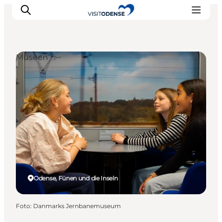
Museen
Odense erleben
Veranstaltungen
Reiseplanung
Inspiration
Odense, Fünen und die Inseln
Foto
:
Danmarks Jernbanemuseum