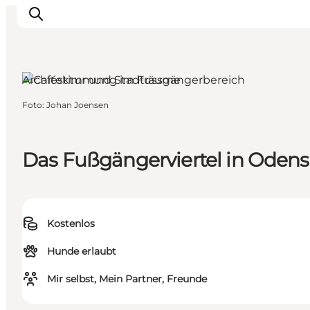
Odense, Fünen und die Inseln
Architektur und Stadträume
Foto
:
Johan Joensen
Odense erleben
Veranstaltungen
Reiseplanung
Das Fußgängerviertel in Oden
Inspiration
Kostenlos
Hunde erlaubt
Mir selbst, Mein Partner, Freunde