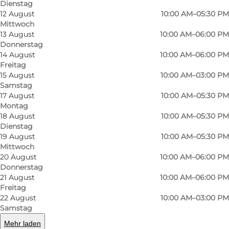
Dienstag
und Qualität.
12 August
10:00 AM–05:30 PM
Mittwoch
13 August
10:00 AM–06:00 PM
Hier finden Sie sorgfältig ausgewählte Styles
Donnerstag
von einer Reihe großer, exklusiver
14 August
10:00 AM–06:00 PM
Modemarken wie Isabel Marant Etoile, Anine
Freitag
15 August
10:00 AM–03:00 PM
Bing, Dondup, Lala Berlin, M.A.B.E und vielen
Samstag
mehr.
17 August
10:00 AM–05:30 PM
Montag
Bei Den Lille Ida können Sie sich von
18 August
10:00 AM–05:30 PM
Dienstag
fantastischen Styles inspirieren lassen, und das
19 August
10:00 AM–05:30 PM
Personal des Geschäfts steht Ihnen zur
Mittwoch
20 August
10:00 AM–06:00 PM
Verfügung, um das perfekte Outfit zu finden,
Donnerstag
ob für den Alltag oder einen besonderen
21 August
10:00 AM–06:00 PM
Anlass. Neben Kleidung verkaufen sie auch
Freitag
22 August
10:00 AM–03:00 PM
Schuhe, Taschen und eine Vielzahl von
Samstag
Accessoires wie Gürtel, Schmuck und Schals.
Mehr laden