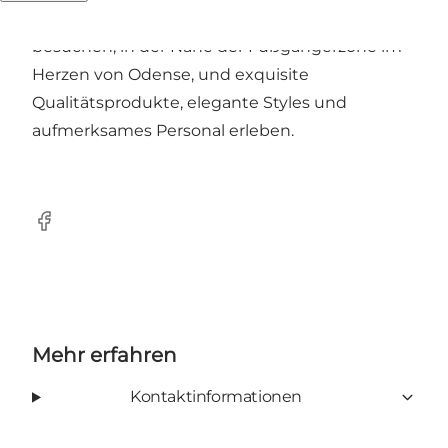
Sie können Den Lille Ida in der Klaregade
besuchen, in der Nähe der Fußgängerzone im
Herzen von Odense, und exquisite
Qualitätsprodukte, elegante Styles und
aufmerksames Personal erleben.
Facebook
Mehr erfahren
Kontaktinformationen