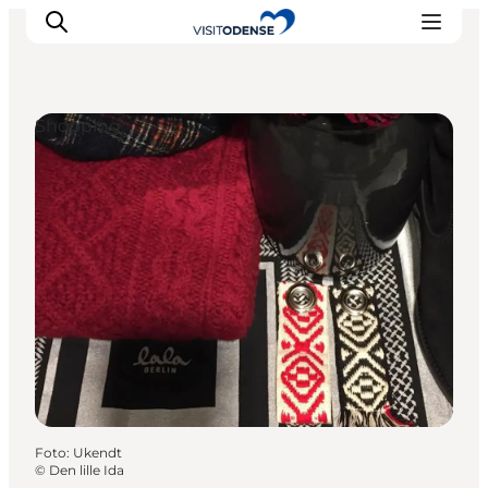
Shopping
Odense erleben
Veranstaltungen
Reiseplanung
Inspiration
Foto
:
Ukendt
©
Den lille Ida