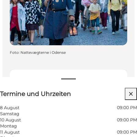
Foto
:
Nattevægterne i Odense
Termine und Uhrzeiten
Termine und Uhrzeiten
Kostenlos
Website besuchen
8 August
09:00 PM
Samstag
Hunde erlaubt
10 August
09:00 PM
Montag
Mir selbst, Mein Partner, Freunde
11 August
09:00 PM