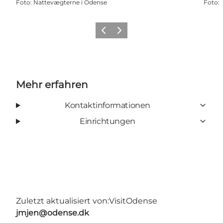
Foto
:
Nattevægterne i Odense
Foto
:
Zurück
Weiter
Mehr erfahren
Kontaktinformationen
Einrichtungen
Zuletzt aktualisiert von:
VisitOdense
jmjen@odense.dk