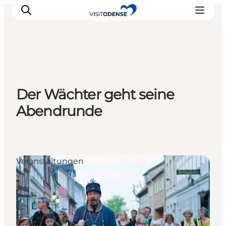
Odense erleben
Der Wächter geht seine
Veranstaltungen
Abendrunde
Reiseplanung
Inspiration
Veranstaltungen