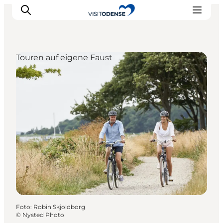
Touren auf eigene Faust
Odense erleben
Veranstaltungen
Reiseplanung
Inspiration
Foto
:
Robin Skjoldborg
©
Nysted Photo