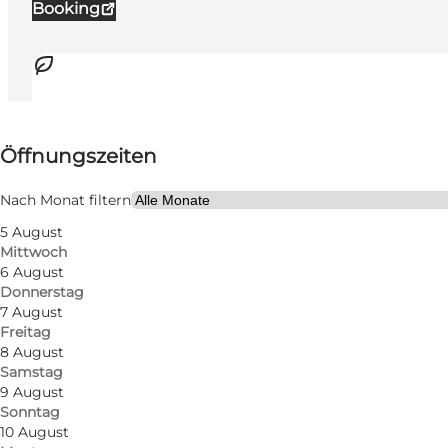
Booking
Öffnungszeiten anzeigen
Öffnungszeiten
Barrierefreiheit
Nach Monat filtern
62
rooms
5 August
Mittwoch
122
beds
6 August
Donnerstag
Website besuchen
7 August
Freitag
Hunde erlaubt
8 August
Samstag
Mir selbst, Mein Partner, Freunde, Kinder
9 August
Sonntag
10 August