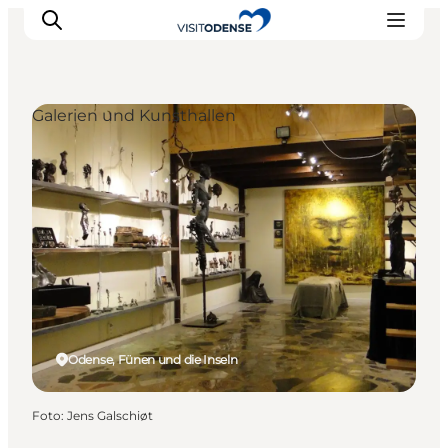
Galerien und Kunsthallen
Odense erleben
Veranstaltungen
Reiseplanung
Inspiration
Odense, Fünen und die Inseln
Foto
:
Jens Galschiøt