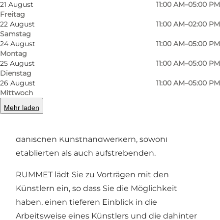
21 August
11:00 AM–05:00 PM
Freitag
Foto
:
Dina Vejling
Foto
:
22 August
11:00 AM–02:00 PM
©
Galleri Rummet
Samstag
24 August
11:00 AM–05:00 PM
Montag
Zurück
Weiter
25 August
11:00 AM–05:00 PM
Dienstag
26 August
11:00 AM–05:00 PM
Mittwoch
Mehr laden
Wir organisieren 3-5 Ausstellungen pro Jahr mit
einer großen Auswahl an anerkannten
dänischen Kunsthandwerkern, sowohl
etablierten als auch aufstrebenden.
RUMMET lädt Sie zu Vorträgen mit den
Künstlern ein, so dass Sie die Möglichkeit
haben, einen tieferen Einblick in die
Arbeitsweise eines Künstlers und die dahinter