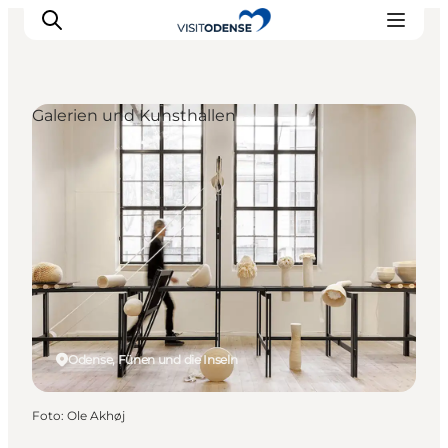
Galerien und Kunsthallen
Odense erleben
Veranstaltungen
Reiseplanung
Inspiration
Odense, Fünen und die Inseln
Foto
:
Ole Akhøj