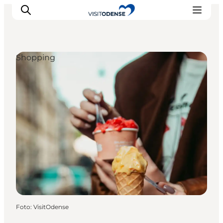
Shopping
Odense erleben
Veranstaltungen
Reiseplanung
Inspiration
Foto
:
VisitOdense