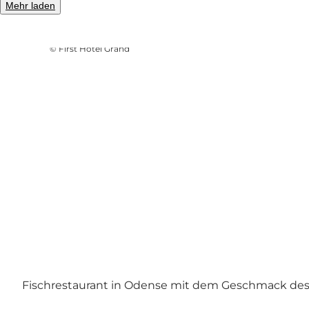
Mehr laden
Foto
:
Rico Feldfoss
©
First Hotel Grand
Fischrestaurant in Odense mit dem Geschmack de