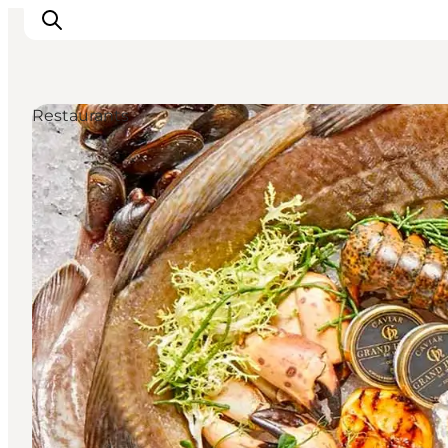
Restaurants
Odense erleben
Veranstaltungen
Reiseplanung
Inspiration