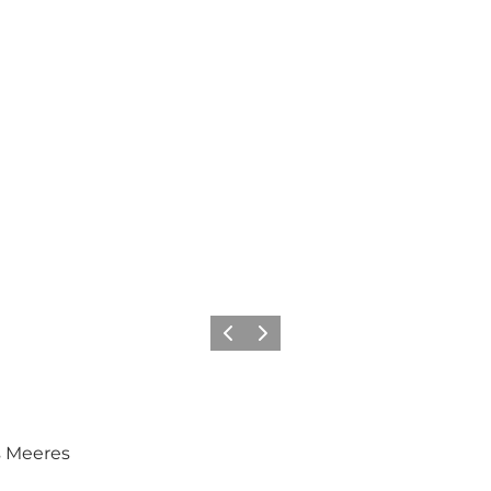
Zurück
Weiter
s Meeres