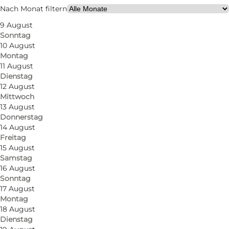
106
beds
Nach Monat filtern
9 August
Website besuchen
Sonntag
10 August
Montag
11 August
Dienstag
12 August
Mittwoch
13 August
Donnerstag
14 August
Freitag
15 August
Samstag
16 August
Sonntag
17 August
Montag
18 August
Dienstag