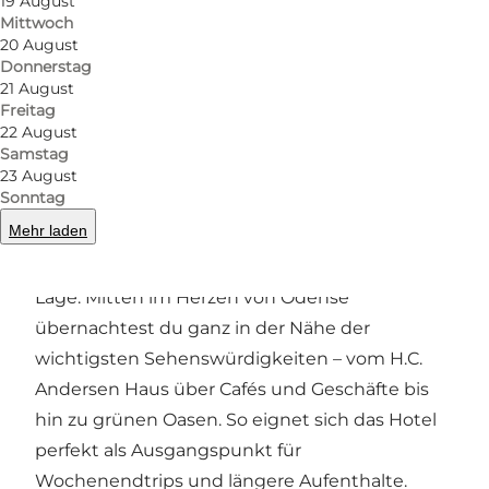
19 August
Mittwoch
Foto
:
EFKT
Foto
:
20 August
Donnerstag
21 August
Zurück
Weiter
Freitag
22 August
Samstag
23 August
Sonntag
Zentrales Hotel in Odense
Mehr laden
Ein großer Vorteil des Hotels Fyrtøjet ist seine
Lage. Mitten im Herzen von Odense
übernachtest du ganz in der Nähe der
wichtigsten Sehenswürdigkeiten – vom H.C.
Andersen Haus über Cafés und Geschäfte bis
hin zu grünen Oasen. So eignet sich das Hotel
perfekt als Ausgangspunkt für
Wochenendtrips und längere Aufenthalte.