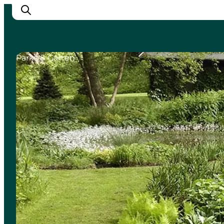
Parks & Gärten
Odense erleben
Veranstaltungen
Reiseplanung
Inspiration