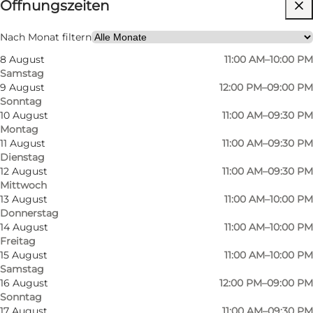
Öffnungszeiten
Website besuchen
Mein Partner, Freunde, Kinder
Nach Monat filtern
8 August
11:00 AM–10:00 PM
Samstag
9 August
12:00 PM–09:00 PM
Sonntag
10 August
11:00 AM–09:30 PM
Montag
11 August
11:00 AM–09:30 PM
Dienstag
Die Speisekarte wird ständig mit Spezialitäten
12 August
11:00 AM–09:30 PM
Mittwoch
aus den verschiedenen Regionen des
13 August
11:00 AM–10:00 PM
Stiefellandes erweitert, insbesondere die
Donnerstag
Region Emilia Romagna ist für ihre köstlichen
14 August
11:00 AM–10:00 PM
Freitag
Nudelgerichte bekannt. Die Speisekarte ist für
15 August
11:00 AM–10:00 PM
alle Geschmäcker gedacht und wird aus
Samstag
16 August
12:00 PM–09:00 PM
frischen Zutaten zubereitet. Sowohl auf der
Sonntag
Pasta- als auch auf der Pizzakarte gibt es
17 August
11:00 AM–09:30 PM