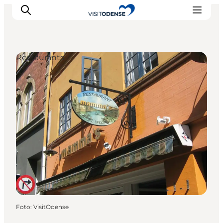
Restaurants
Odense erleben
Veranstaltungen
Reiseplanung
Inspiration
Foto
:
VisitOdense