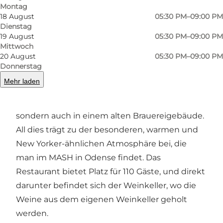
erstklassiges Geschmackserlebnis garantiert ist.
Montag
18 August
05:30 PM–09:00 PM
Die Umgebung
Dienstag
19 August
05:30 PM–09:00 PM
Das MASH in Odense befindet sich in einer
Mittwoch
20 August
05:30 PM–09:00 PM
atemberaubenden Lage: Vestergade bei den
Donnerstag
historischen Gebäuden am Flakhaven. Das
Mehr laden
Restaurant befindet sich nicht nur im
abenteuerlichen Zentrum des Flakhavens,
sondern auch in einem alten Brauereigebäude.
All dies trägt zu der besonderen, warmen und
New Yorker-ähnlichen Atmosphäre bei, die
man im MASH in Odense findet. Das
Restaurant bietet Platz für 110 Gäste, und direkt
darunter befindet sich der Weinkeller, wo die
Weine aus dem eigenen Weinkeller geholt
werden.