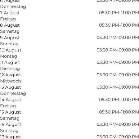
6 August
05:30 PM–09:00 PM
Donnerstag
7 August
05:30 PM–11:00 PM
Freitag
8 August
05:30 PM–11:00 PM
Samstag
9 August
05:30 PM–09:00 PM
Sonntag
Über MASH
10 August
05:30 PM–09:00 PM
Montag
Wenn Sie in Odense ein Lokal suchen, in dem
11 August
05:30 PM–09:00 PM
Dienstag
Sie das beste Steak auf Fünen essen können,
12 August
05:30 PM–09:00 PM
dann sind Sie bei MASH genau richtig. MASH
Mittwoch
13 August
05:30 PM–09:00 PM
hat eine große Liebe für gutes Essen und
Donnerstag
guten Service. MASH hat derzeit zwei
14 August
05:30 PM–11:00 PM
Restaurants in Deutschland und acht in
Freitag
15 August
05:30 PM–11:00 PM
Dänemark, eines davon in Odense. Bei MASH
Samstag
werden die Zutaten respektiert, so dass Ihnen
16 August
05:30 PM–09:00 PM
Sonntag
sowohl ein großartiger Service als auch ein
17 August
05:30 PM–09:00 PM