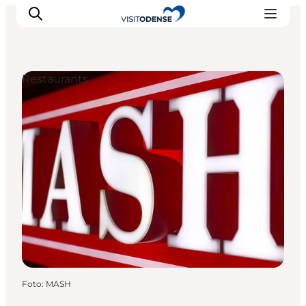
Restaurants
Odense erleben
Veranstaltungen
Reiseplanung
Inspiration
Foto
:
MASH