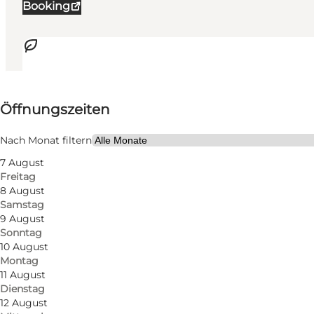
Booking
Öffnungszeiten anzeigen
Öffnungszeiten
68
rooms
116
beds
Nach Monat filtern
7 August
Website besuchen
Freitag
8 August
Hunde erlaubt
Samstag
9 August
Mein Geschäft, Mir selbst, Mein Partner
Sonntag
10 August
Montag
11 August
Dienstag
12 August