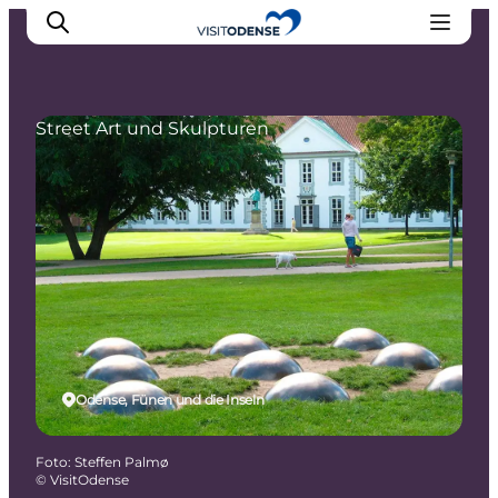
Street Art und Skulpturen
Odense erleben
Veranstaltungen
Reiseplanung
Inspiration
Odense, Fünen und die Inseln
Foto
:
Steffen Palmø
©
VisitOdense