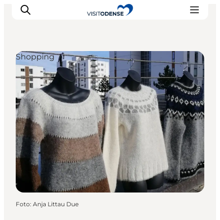
Shopping
Odense erleben
Veranstaltungen
Reiseplanung
Inspiration
Foto
:
Anja Littau Due