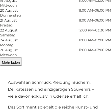
19 August
11:00 AM–03:00 PM
Mittwoch
20 August
11:00 AM–06:00 PM
Zurück
Weiter
Donnerstag
21 August
11:00 AM–06:00 PM
Freitag
22 August
12:00 PM–03:30 PM
Samstag
24 August
11:00 AM–03:00 PM
Im einladenden
Nordatlantischen Haus
am
Montag
Hafen von Odense befindet sich
NORDLYS –
26 August
11:00 AM–03:00 PM
Art, Design & Kunsthandwerk
, ein Geschäft, das
Mittwoch
skandinavische Kunst, traditionelles Handwerk
Mehr laden
und nachhaltiges Design
in den Mittelpunkt
stellt. Hier finden Sie eine handverlesene
Auswahl an Schmuck, Kleidung, Büchern,
Delikatessen und einzigartigen Souvenirs –
viele davon exklusiv in Odense erhältlich.
Das Sortiment spiegelt die reiche Kunst- und