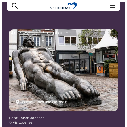
Street Art und Skulpturen
Odense erleben
Veranstaltungen
Reiseplanung
Inspiration
Odense, Fünen und die Inseln
Foto
:
Johan Joensen
©
Visitodense