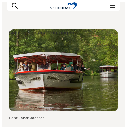
Sightseeing und Führungen
Odense erleben
Veranstaltungen
Reiseplanung
Inspiration
Foto
:
Johan Joensen