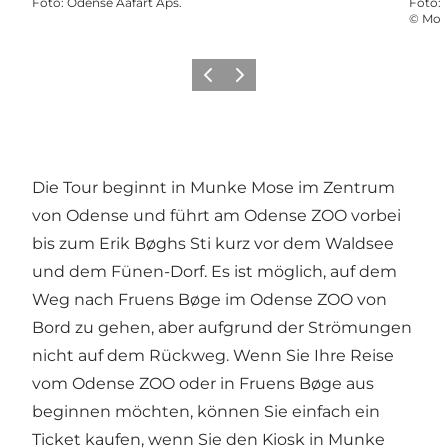
Foto
:
Odense Aafart Aps.
Foto
:
©
Mort
Zurück
Weiter
Die Tour beginnt in Munke Mose im Zentrum
von Odense und führt am Odense ZOO vorbei
bis zum Erik Bøghs Sti kurz vor dem Waldsee
und dem Fünen-Dorf. Es ist möglich, auf dem
Weg nach Fruens Bøge im Odense ZOO von
Bord zu gehen, aber aufgrund der Strömungen
nicht auf dem Rückweg. Wenn Sie Ihre Reise
vom Odense ZOO oder in Fruens Bøge aus
beginnen möchten, können Sie einfach ein
Ticket kaufen, wenn Sie den Kiosk in Munke