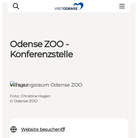
Odense ZOO -
Odense erleben
Konferenzstelle
Veranstaltungen
Reiseplanung
Inspiration
Venues
Foto
:
Christine Hagen
©
Odense ZOO
Website besuchen