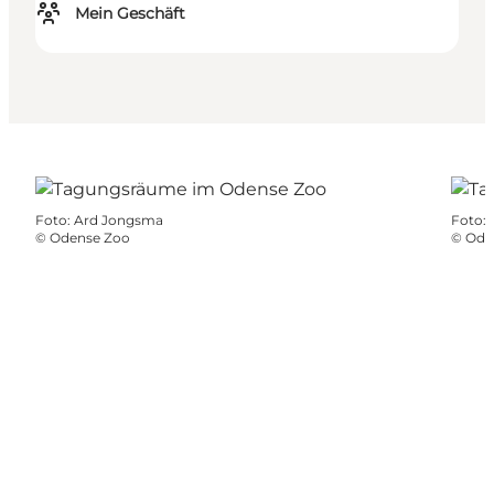
Mein Geschäft
Foto
:
Ard Jongsma
Foto
:
©
Odense Zoo
©
Ode