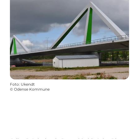
Foto
:
Ukendt
©
Odense Kommune