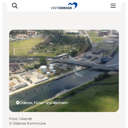
Architektur und Stadträume
Odense erleben
Veranstaltungen
Reiseplanung
Inspiration
Odense, Fünen und die Inseln
Foto
:
Ukendt
©
Odense Kommune