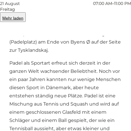
21 August
07:00 AM–11:00 PM
Verbringen Sie Ihren Urlaub aktiv, bringen Sie
Freitag
die ganze Familie oder Freunde mit, um die
Mehr laden
neue Sportart Padel in Byens Ø in Odense
auszuprobieren. Sie finden den Glaskäfig
(Padelplatz) am Ende von Byens Ø auf der Seite
zur Tysklandskaj.
Padel als Sportart erfreut sich derzeit in der
ganzen Welt wachsender Beliebtheit. Noch vor
ein paar Jahren kannten nur wenige Menschen
diesen Sport in Dänemark, aber heute
entstehen ständig neue Plätze. Padel ist eine
Mischung aus Tennis und Squash und wird auf
einem geschlossenen Glasfeld mit einem
Schläger und einem Ball gespielt, der wie ein
Tennisball aussieht, aber etwas kleiner und