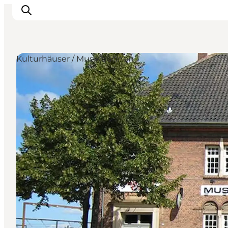
Kulturhäuser / Musikbühnen
Odense erleben
Veranstaltungen
Reiseplanung
Inspiration