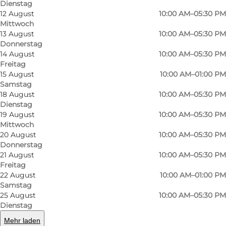
Dienstag
beliebteste Geschäft der Einwohner von Fünen
12 August
10:00 AM–05:30 PM
zu sein, um Käseprodukte und Delikatessen zu
Mittwoch
kaufen - sowohl weil die Auswahl an dänischem
13 August
10:00 AM–05:30 PM
Donnerstag
als auch ausländischem Käse größer ist, die
14 August
10:00 AM–05:30 PM
Preise niedriger sind und der Service
Freitag
15 August
10:00 AM–01:00 PM
professionell ist, aber auch weil Producenten
Samstag
Tapas, Käse und andere Spezialitäten verkauft,
18 August
10:00 AM–05:30 PM
die Sie anderswo nicht bekommen können.
Dienstag
19 August
10:00 AM–05:30 PM
Und als etwas, das leider einzigartig wird,
Mittwoch
dürfen Sie den Käse probieren und sich vor
20 August
10:00 AM–05:30 PM
Donnerstag
dem Kauf helfen lassen, welcher Käse genau zu
21 August
10:00 AM–05:30 PM
Ihren Geschmacksknospen passt.
Freitag
22 August
10:00 AM–01:00 PM
Bei Producenten können Sie auch Käse / Tapas
Samstag
25 August
10:00 AM–05:30 PM
abonnieren und jedes Wochenende eine
Dienstag
Schachtel mit neuen und aufregenden
Mehr laden
Aromen erhalten.