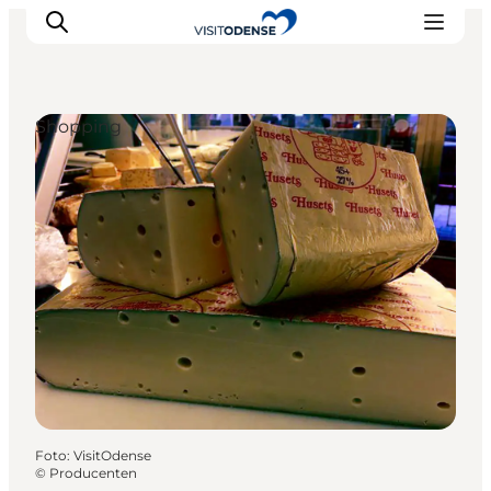
Shopping
Odense erleben
Veranstaltungen
Reiseplanung
Inspiration
Foto
:
VisitOdense
©
Producenten