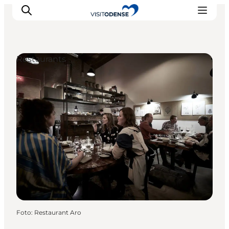
Restaurants
Odense erleben
Veranstaltungen
Reiseplanung
Inspiration
Foto
:
Restaurant Aro