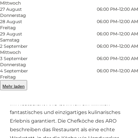
Mittwoch
27 August
06:00 PM–12:00 AM
Donnerstag
28 August
06:00 PM–12:00 AM
Freitag
Foto
:
Rico Feldfoss
Foto
:
29 August
06:00 PM–12:00 AM
©
VisitOdense
©
Visi
Samstag
2 September
06:00 PM–12:00 AM
Mittwoch
Zurück
Weiter
3 September
06:00 PM–12:00 AM
Donnerstag
4 September
06:00 PM–12:00 AM
Freitag
Mehr laden
Das Restaurant
Im Restaurant ARO ist Ihnen ein wirklich
fantastisches und einzigartiges kulinarisches
Erlebnis garantiert. Die Chefköche des ARO
beschreiben das Restaurant als eine echte