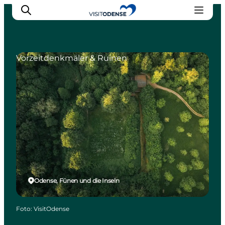
Vorzeitdenkmäler & Ruinen
Odense erleben
Veranstaltungen
Reiseplanung
Inspiration
Odense, Fünen und die Inseln
Foto
:
VisitOdense