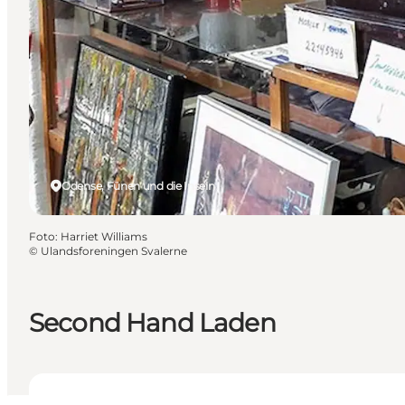
Odense, Fünen und die Inseln
Foto
:
Harriet Williams
©
Ulandsforeningen Svalerne
Second Hand Laden