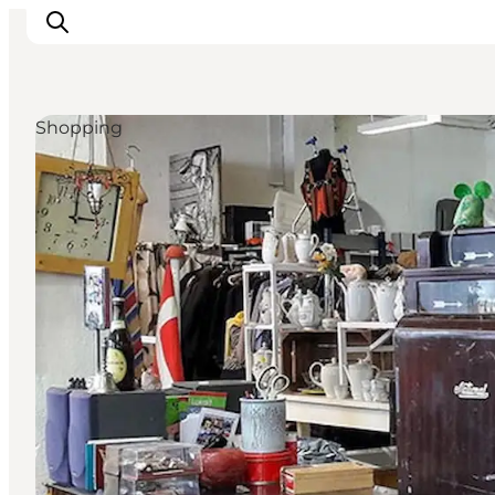
Shopping
Odense erleben
Veranstaltungen
Reiseplanung
Inspiration