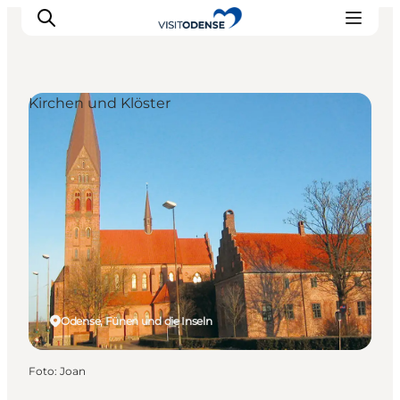
Kirchen und Klöster
Odense erleben
Veranstaltungen
Reiseplanung
Inspiration
Odense, Fünen und die Inseln
Foto
:
Joan